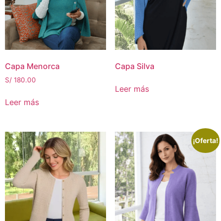
Capa Menorca
Capa Silva
S/
180.00
Leer más
Leer más
¡Oferta!